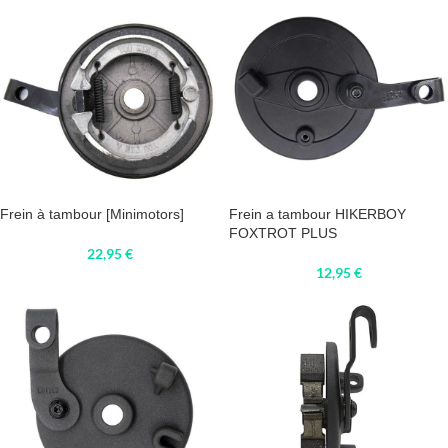
Frein à tambour [Minimotors]
Frein a tambour HIKERBOY
FOXTROT PLUS
22,95
€
12,95
€