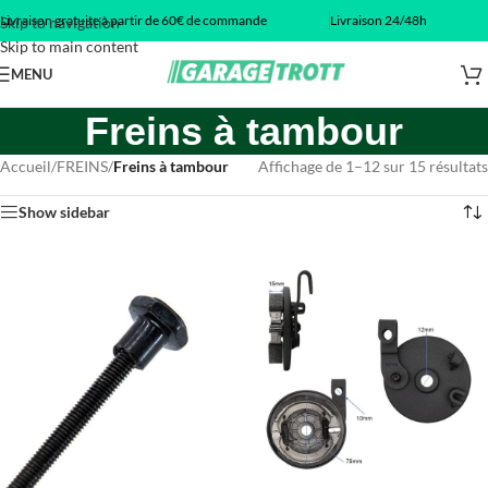
Livraison gratuite à partir de 60€ de commande
Livraison 24/48h
Skip to navigation
Skip to main content
MENU
Freins à tambour
Accueil
/
FREINS
/
Freins à tambour
Affichage de 1–12 sur 15 résultats
Show sidebar