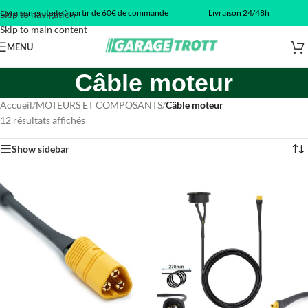
Livraison gratuite à partir de 60€ de commande
Livraison 24/48h
Skip to navigation
Skip to main content
MENU
Câble moteur
Accueil
/
MOTEURS ET COMPOSANTS
/
Câble moteur
12 résultats affichés
Show sidebar