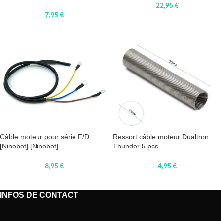
22,95
€
7,95
€
Câble moteur pour série F/D
Ressort câble moteur Dualtron
[Ninebot] [Ninebot]
Thunder 5 pcs
8,95
€
4,95
€
INFOS DE CONTACT