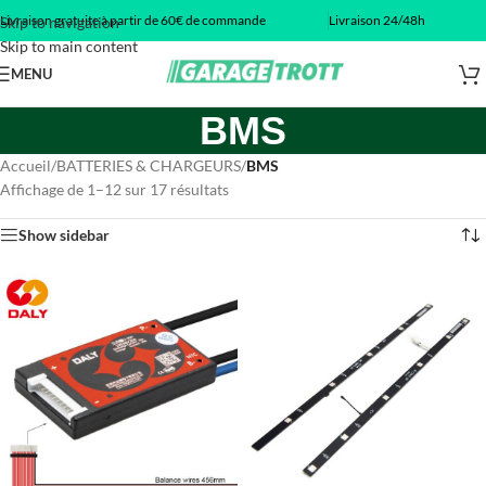
Livraison gratuite à partir de 60€ de commande
Livraison 24/48h
Skip to navigation
Skip to main content
MENU
BMS
Accueil
/
BATTERIES & CHARGEURS
/
BMS
Affichage de 1–12 sur 17 résultats
Show sidebar