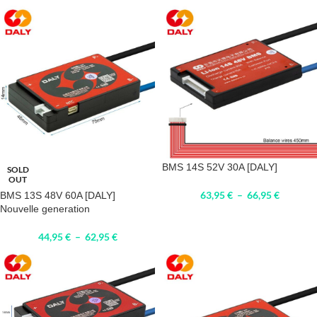
BMS 14S 52V 30A [DALY]
SOLD
OUT
63,95
€
–
66,95
€
BMS 13S 48V 60A [DALY]
Nouvelle generation
44,95
€
–
62,95
€