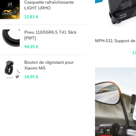
Casquette rafraîchissante
LIGHT URHO
22,81
€
Pneu 110/55R6,5 T41 Slick
[PMT]
MPH-011 Support de
94,95
€
1
Bouton de clignotant pour
Xiaomi Mi5
24,95
€