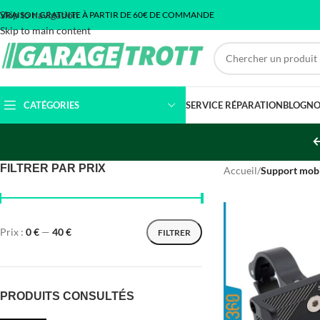
Skip to navigation
IVRAISON GRATUITE À PARTIR DE 60€ DE COMMANDE
Skip to main content
CATÉGORIES
SERVICE RÉPARATION
BLOG
NO
FILTRER PAR PRIX
Accueil
/
Support mob
Prix :
0 €
—
40 €
FILTRER
PRODUITS CONSULTÉS