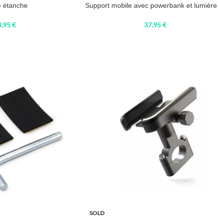
e étanche
Support mobile avec powerbank et lumière
3,95
€
37,95
€
SOLD