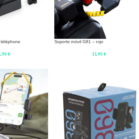
 téléphone
Soporte móvil G81 – rojo
1,95
€
11,95
€