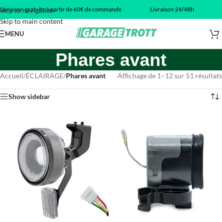
Livraison gratuite à partir de 60€ de commande
Livraison 24/48h
Skip to navigation
Skip to main content
MENU
Phares avant
Accueil
/
ÉCLAIRAGE
/
Phares avant
Affichage de 1–12 sur 51 résultats
Show sidebar