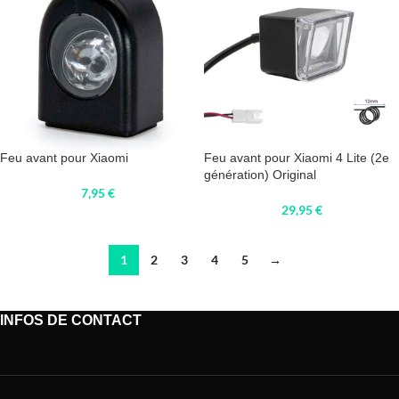
Feu avant pour Xiaomi
Feu avant pour Xiaomi 4 Lite (2e
génération) Original
7,95
€
29,95
€
1
2
3
4
5
→
INFOS DE CONTACT