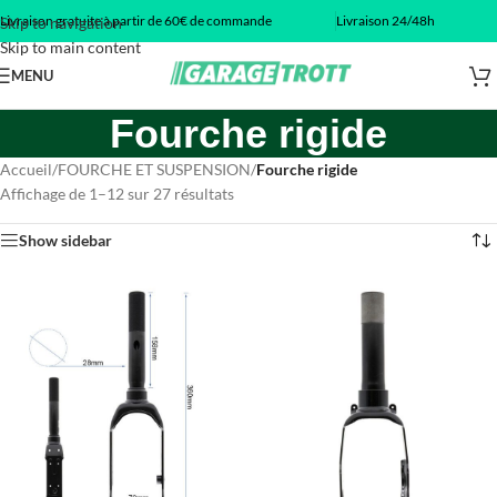
Livraison gratuite à partir de 60€ de commande
Livraison 24/48h
Skip to navigation
Skip to main content
MENU
Fourche rigide
Accueil
/
FOURCHE ET SUSPENSION
/
Fourche rigide
Affichage de 1–12 sur 27 résultats
Show sidebar