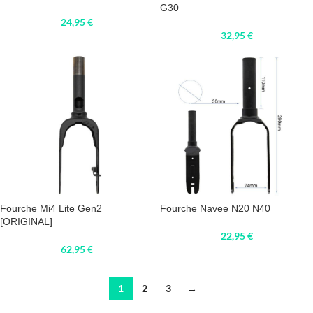
G30
24,95
€
32,95
€
Fourche Mi4 Lite Gen2
Fourche Navee N20 N40
[ORIGINAL]
22,95
€
62,95
€
1
2
3
→