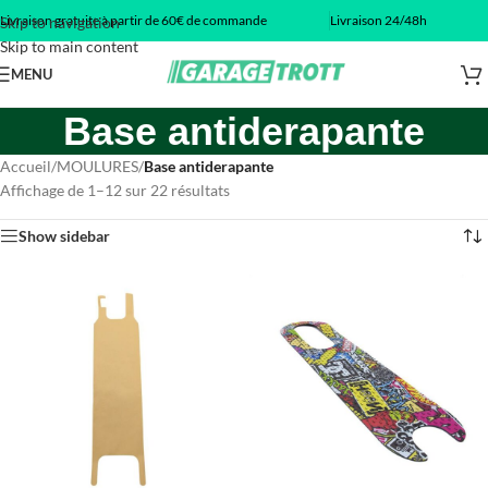
Livraison gratuite à partir de 60€ de commande
Livraison 24/48h
Skip to navigation
Skip to main content
MENU
Base antiderapante
Accueil
/
MOULURES
/
Base antiderapante
Affichage de 1–12 sur 22 résultats
Show sidebar