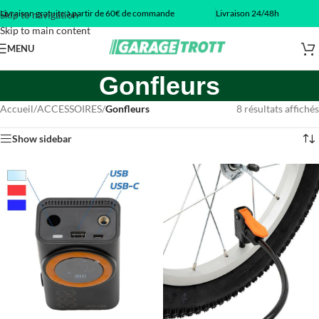
Livraison gratuite à partir de 60€ de commande
Livraison 24/48h
Skip to navigation
Skip to main content
MENU
Gonfleurs
Accueil
/
ACCESSOIRES
/
Gonfleurs
8 résultats affichés
Show sidebar