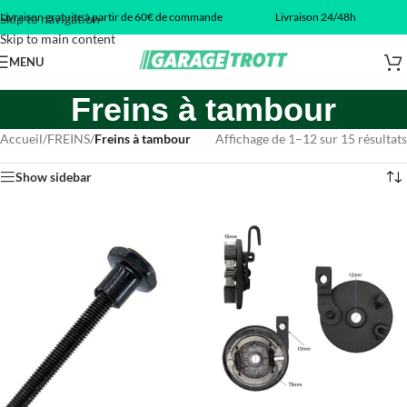
Livraison gratuite à partir de 60€ de commande
Livraison 24/48h
Skip to navigation
Skip to main content
MENU
Freins à tambour
Accueil
/
FREINS
/
Freins à tambour
Affichage de 1–12 sur 15 résultats
Show sidebar