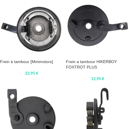
Frein à tambour [Minimotors]
Frein a tambour HIKERBOY
FOXTROT PLUS
22,95
€
12,95
€