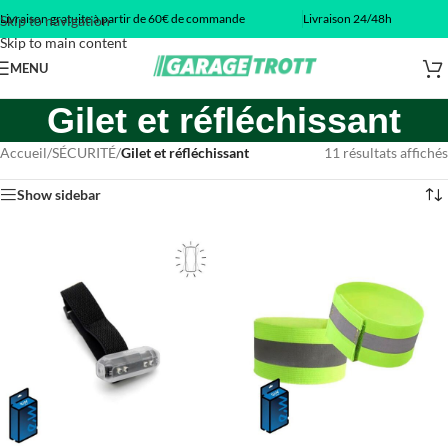
Livraison gratuite à partir de 60€ de commande
Livraison 24/48h
Skip to navigation
Skip to main content
MENU
Gilet et réfléchissant
Accueil
/
SÉCURITÉ
/
Gilet et réfléchissant
11 résultats affichés
Show sidebar