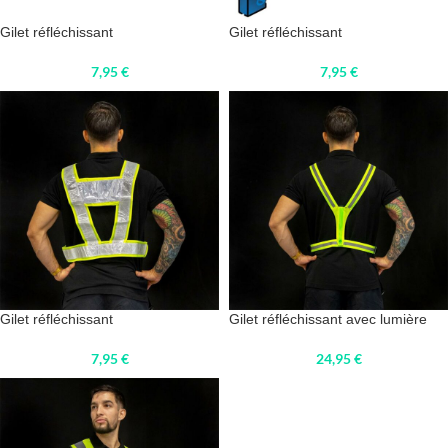
Gilet réfléchissant
Gilet réfléchissant
7,95
€
7,95
€
Gilet réfléchissant
Gilet réfléchissant avec lumière
7,95
€
24,95
€