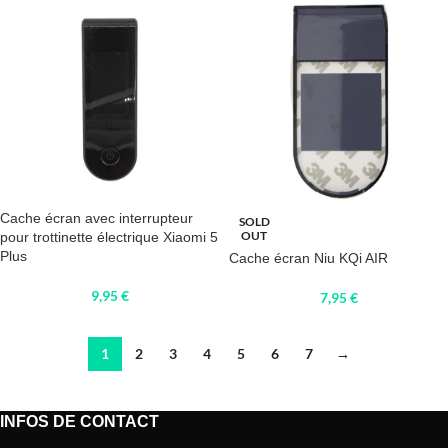
Cache écran avec interrupteur
SOLD
OUT
pour trottinette électrique Xiaomi 5
Plus
Cache écran Niu KQi AIR
9,95
€
7,95
€
1
2
3
4
5
6
7
→
INFOS DE CONTACT