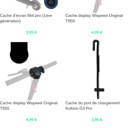
Cache d’écran Mi4 pro (1ère
Cache display Wispeed Original
génération)
T850
3,95
€
4,95
€
Cache display Wispeed Original
Cache du port de chargement
T855
KuKirin G3 Pro
4,95
€
3,95
€