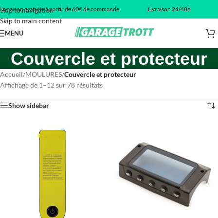
Livraison gratuite à partir de 60€ de commande
Livraison 24/48h
Skip to navigation
Skip to main content
MENU
Couvercle et protecteur
Accueil
/
MOULURES
/
Couvercle et protecteur
Affichage de 1–12 sur 78 résultats
Show sidebar