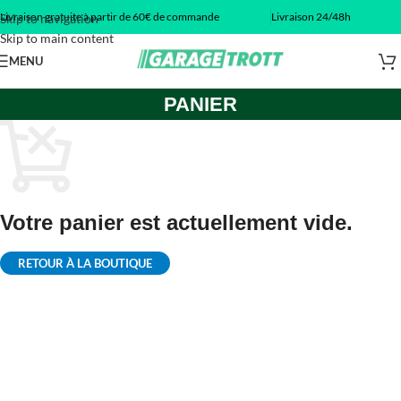
Livraison gratuite à partir de 60€ de commande
Livraison 24/48h
Skip to navigation
Skip to main content
MENU
PANIER
Votre panier est actuellement vide.
RETOUR À LA BOUTIQUE