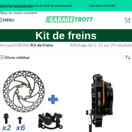
Livraison gratuite à partir de 60€ de commande
Livraison 24/48h
Skip to navigation
Skip to main content
MENU
Kit de freins
Accueil
/
FREINS
/
Kit de freins
Affichage de 1–12 sur 29 résultats
Show sidebar