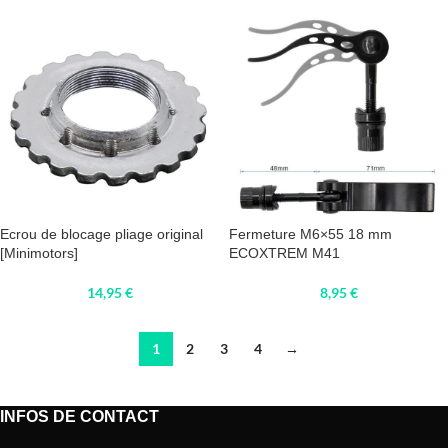
Ecrou de blocage pliage original
Fermeture M6×55 18 mm
[Minimotors]
ECOXTREM M41
14,95
€
8,95
€
1
2
3
4
→
INFOS DE CONTACT