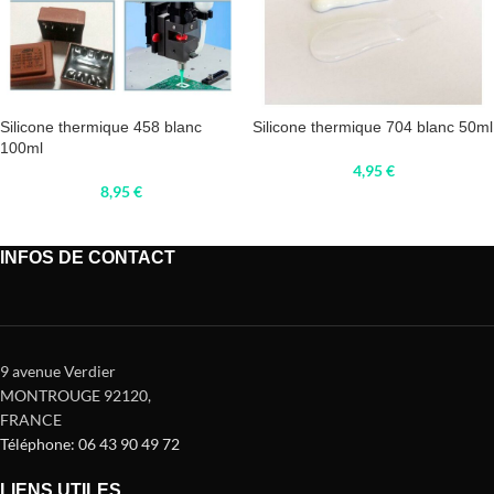
Silicone thermique 458 blanc
Silicone thermique 704 blanc 50ml
100ml
4,95
€
8,95
€
INFOS DE CONTACT
9 avenue Verdier
MONTROUGE 92120
,
FRANCE
Téléphone: 06 43 90 49 72
LIENS UTILES