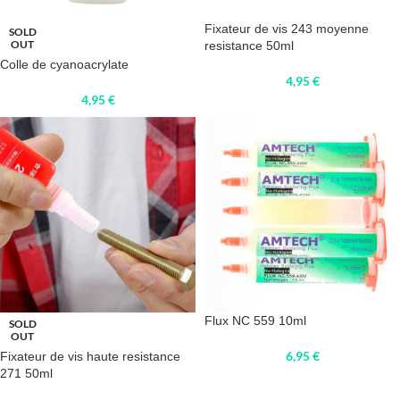
Fixateur de vis 243 moyenne
SOLD
OUT
resistance 50ml
Colle de cyanoacrylate
4,95
€
4,95
€
Flux NC 559 10ml
SOLD
OUT
6,95
€
Fixateur de vis haute resistance
271 50ml