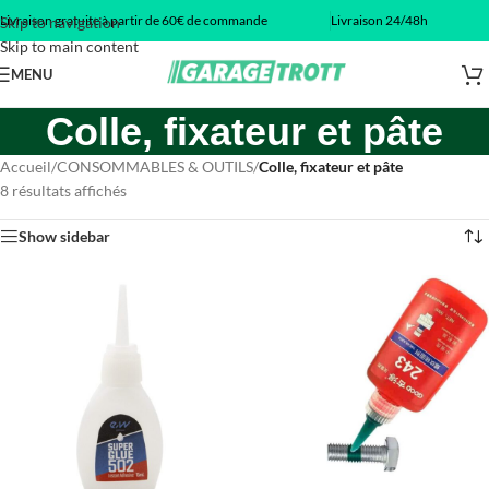
Livraison gratuite à partir de 60€ de commande
Livraison 24/48h
Skip to navigation
Skip to main content
MENU
Colle, fixateur et pâte
Accueil
/
CONSOMMABLES & OUTILS
/
Colle, fixateur et pâte
8 résultats affichés
Show sidebar