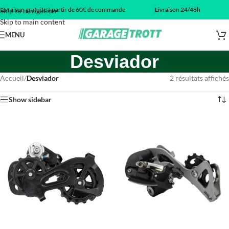
Livraison gratuite à partir de 60€ de commande
Livraison 24/48h
Skip to navigation
Skip to main content
MENU
Desviador
Accueil
/
Desviador
2 résultats affichés
Show sidebar