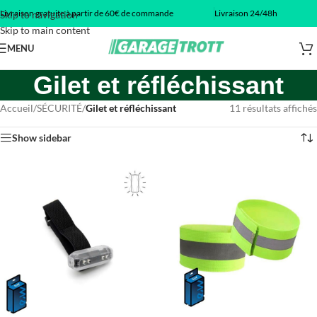
Livraison gratuite à partir de 60€ de commande
Livraison 24/48h
Skip to navigation
Skip to main content
MENU
Gilet et réfléchissant
Accueil
/
SÉCURITÉ
/
Gilet et réfléchissant
11 résultats affichés
Show sidebar