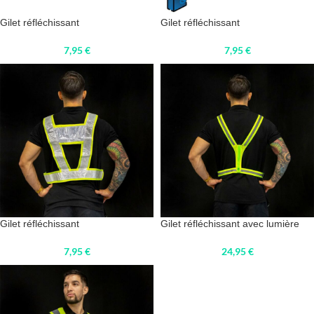
Gilet réfléchissant
Gilet réfléchissant
7,95
€
7,95
€
Gilet réfléchissant
Gilet réfléchissant avec lumière
7,95
€
24,95
€