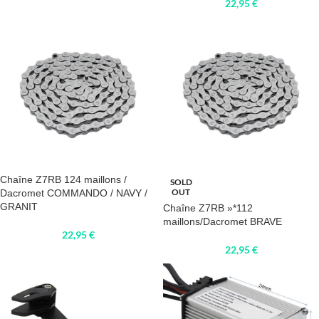
22,95
€
Chaîne Z7RB 124 maillons /
SOLD
OUT
Dacromet COMMANDO / NAVY /
GRANIT
Chaîne Z7RB »*112
maillons/Dacromet BRAVE
22,95
€
22,95
€