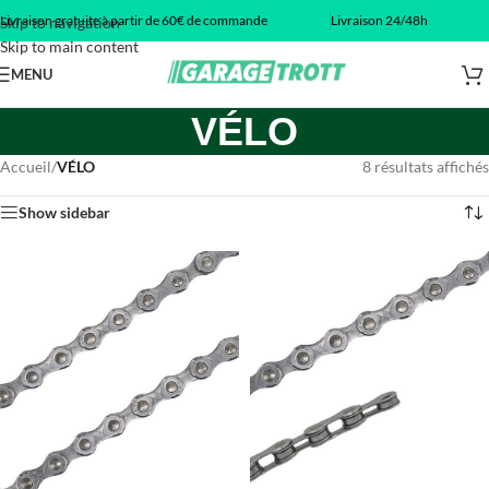
Livraison gratuite à partir de 60€ de commande
Livraison 24/48h
Skip to navigation
Skip to main content
MENU
VÉLO
Accueil
/
VÉLO
8 résultats affichés
Show sidebar