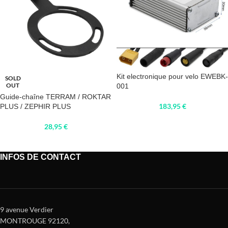
Kit electronique pour velo EWEBK-
SOLD
OUT
001
Guide-chaîne TERRAM / ROKTAR
183,95
€
PLUS / ZEPHIR PLUS
28,95
€
INFOS DE CONTACT
9 avenue Verdier
MONTROUGE 92120
,