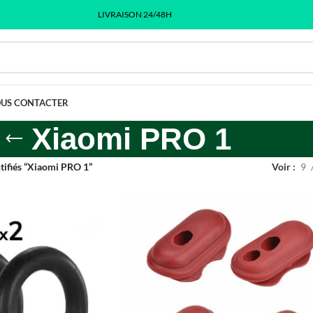
LIVRAISON 24/48H
US CONTACTER
Xiaomi PRO 1
tifiés “Xiaomi PRO 1”
Voir
9