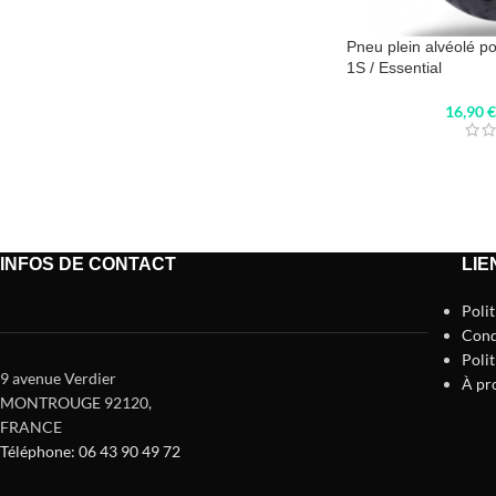
Pneu plein alvéolé p
1S / Essential
16,90
€
INFOS DE CONTACT
LIE
Poli
Cond
Polit
9 avenue Verdier
À pr
MONTROUGE 92120
,
FRANCE
Téléphone: 06 43 90 49 72