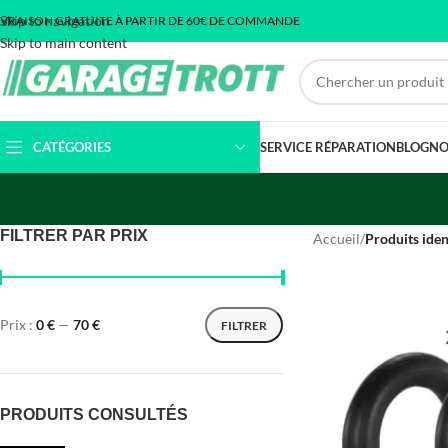
Skip to navigation
IVRAISON GRATUITE À PARTIR DE 60€ DE COMMANDE
Skip to main content
CATÉGORIES
SERVICE RÉPARATION
BLOG
NO
FILTRER PAR PRIX
Accueil
/
Produits iden
Prix :
0 €
—
70 €
FILTRER
PRODUITS CONSULTÉS