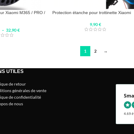
our Xiaomi M365 / PRO /
Protection étanche pour trottinette Xiaomi
9,90
€
–
32,90
€
1
2
→
NS UTILES
tique de retour
itions générales de vente
Sma
ique de confidentialité
opos de nous
4.69 é