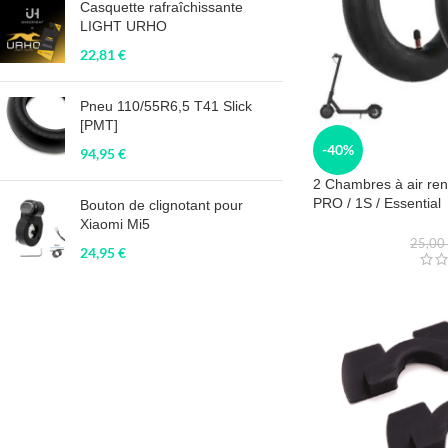
Casquette rafraîchissante
LIGHT URHO
22,81
€
Pneu 110/55R6,5 T41 Slick
[PMT]
-40%
94,95
€
2 Chambres à air re
PRO / 1S / Essential
Bouton de clignotant pour
Xiaomi Mi5
25,0
24,95
€