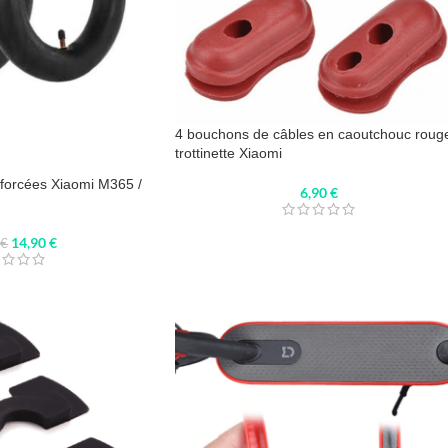
4 bouchons de câbles en caoutchouc roug
trottinette Xiaomi
nforcées Xiaomi M365 /
6,90
€
14,90
€
0
€