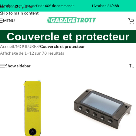
Livraison gratuite à partir de 60€ de commande
Livraison 24/48h
Skip to navigation
Skip to main content
MENU
Couvercle et protecteur
Accueil
/
MOULURES
/
Couvercle et protecteur
Affichage de 1–12 sur 78 résultats
Show sidebar