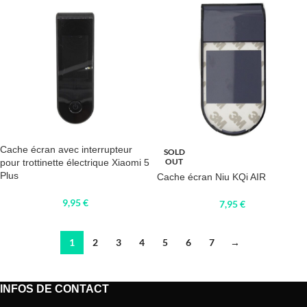
Cache écran avec interrupteur
SOLD
OUT
pour trottinette électrique Xiaomi 5
Plus
Cache écran Niu KQi AIR
9,95
€
7,95
€
1
2
3
4
5
6
7
→
INFOS DE CONTACT