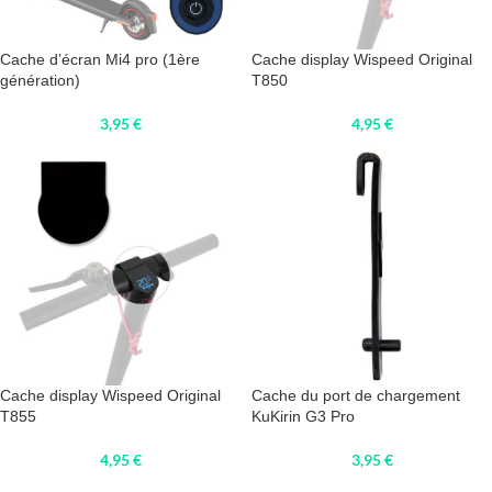
Cache d’écran Mi4 pro (1ère
Cache display Wispeed Original
génération)
T850
3,95
€
4,95
€
Cache display Wispeed Original
Cache du port de chargement
T855
KuKirin G3 Pro
4,95
€
3,95
€