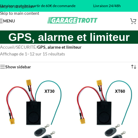
Livraison gratuite à partir de 60€ de commande
Livraison 24/48h
Skip to navigation
Skip to main content
MENU
GPS, alarme et limiteur
Accueil
/
SÉCURITÉ
/
GPS, alarme et limiteur
Affichage de 1–12 sur 15 résultats
Show sidebar