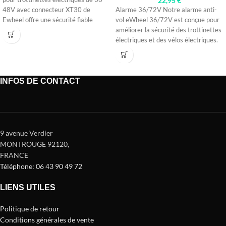
22,95
€
48V avec connecteur XT30 de
Alarme 36/72V Notre alarme anti-
Ewheel offre une sécurité fiable
vol eWheel 36/72V est conçue pour
contre le
améliorer la sécurité des trottinettes
électriques et des vélos électriques.
INFOS DE CONTACT
9 avenue Verdier
MONTROUGE 92120
,
FRANCE
Téléphone: 06 43 90 49 72
LIENS UTILES
Politique de retour
Conditions générales de vente