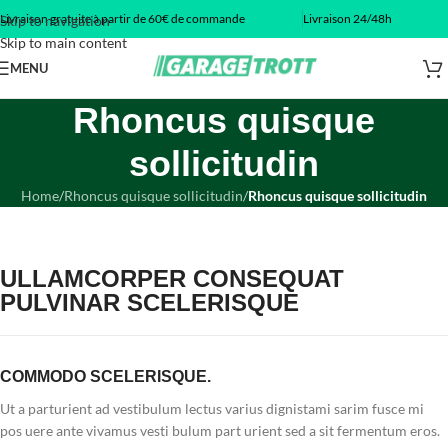
Livraison gratuite à partir de 60€ de commande
Livraison 24/48h
Skip to navigation
Skip to main content
MENU
Rhoncus quisque
sollicitudin
Home
/
Rhoncus quisque sollicitudin
/
Rhoncus quisque sollicitudin
ULLAMCORPER CONSEQUAT
PULVINAR SCELERISQUE
COMMODO SCELERISQUE.
Ut a parturient ad vestibulum lectus varius dignistami sarim fusce mi
pos uere ante vivamus vesti bulum part urient sed a sit fermentum eros.