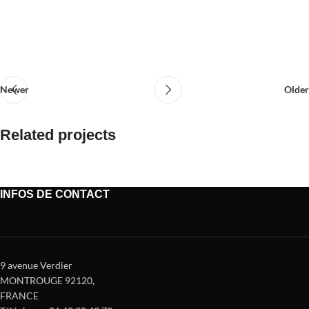
Newer
Older
Related projects
Et vestibulum quis a suspendisse
INFOS DE CONTACT
Decor
9 avenue Verdier
MONTROUGE 92120
,
FRANCE