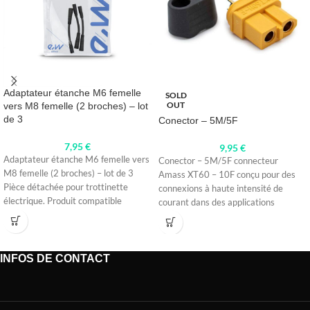
Adaptateur étanche M6 femelle
SOLD
OUT
vers M8 femelle (2 broches) – lot
de 3
Conector – 5M/5F
7,95
€
9,95
€
Adaptateur étanche M6 femelle vers
Conector – 5M/5F connecteur
M8 femelle (2 broches) – lot de 3
Amass XT60 – 10F conçu pour des
Pièce détachée pour trottinette
connexions à haute intensité de
électrique. Produit compatible
courant dans des applications
INFOS DE CONTACT