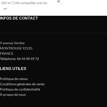
36V et 7,5Ah compatible avec les
modèles Urbanglide
100XS,100S,100MAX,100
PRO2,350CT et
INFOS DE CONTACT
9 avenue Verdier
MONTROUGE 92120
,
FRANCE
Téléphone: 06 43 90 49 72
LIENS UTILES
Politique de retour
Conditions générales de vente
Politique de confidentialité
À propos de nous