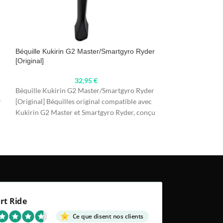
Béquille Kukirin G2 Master/Smartgyro Ryder
Béquille MODEL
[Original]
32,95
€
Béquille MODEL 3
Béquille Kukirin G2 Master/Smartgyro Ryder
pour Trottinette 
r
[Original] Béquilles original compatible avec
avec des matériaux
Kukirin G2 Master et Smartgyro Ryder, conçu
plus
e
pour offrir stabilité
rt Ride
Ce que disent nos clients