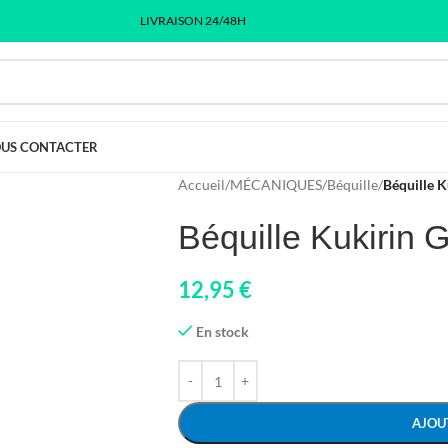
LIVRAISON 24/48H
US CONTACTER
Accueil
/
MÉCANIQUES
/
Béquille
/
Béquille K
Béquille Kukirin 
12,95
€
En stock
AJOU