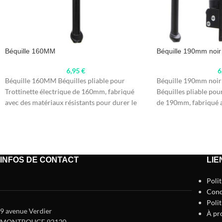
Béquille 160MM
Béquille 190mm noir 
6,95
€
6
Béquille 160MM Béquilles pliable pour
Béquille 190mm noir 
Trottinette électrique de 160mm, fabriqué
Béquilles pliable pour
avec des matériaux résistants pour durer le
de 190mm, fabriqué 
plus longtemps possible.
résistants pour
INFOS DE CONTACT
LIE
Poli
Cond
Polit
9 avenue Verdier
À pr
MONTROUGE 92120
,