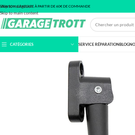
Skip to navigation
IVRAISON GRATUITE À PARTIR DE 60€ DE COMMANDE
Skip to main content
CATÉGORIES
SERVICE RÉPARATION
BLOG
NO