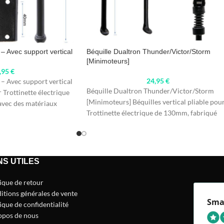
– Avec support vertical
Béquille Dualtron Thunder/Victor/Storm
[Minimoteurs]
,95
€
24,95
€
– Avec support vertical
Béquille Dualtron Thunder/Victor/Storm
 Trottinette électrique
[Minimoteurs] Béquilles vertical pliable pou
avec des matériaux
Trottinette électrique de 130mm, fabriqué
avec des matériaux résistants pour qu'il dur
NS UTILES
tique de retour
itions générales de vente
Sma
ique de confidentialité
opos de nous