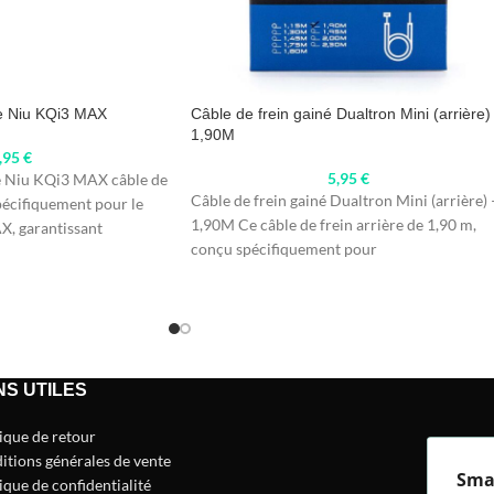
re Niu KQi3 MAX
Câble de frein gainé Dualtron Mini (arrière)
1,90M
,95
€
5,95
€
re Niu KQi3 MAX câble de
Câble de frein gainé Dualtron Mini (arrière) 
pécifiquement pour le
1,90M Ce câble de frein arrière de 1,90 m,
, garantissant
conçu spécifiquement pour
NS UTILES
tique de retour
itions générales de vente
Sma
ique de confidentialité