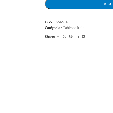
AJOU
UGS :
EWM818
Catégorie :
Câble de frein
Share: