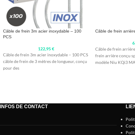
Câble de frein 3m acier inoxydable – 100
Câble de frein arriè
PCS
6
122,95
€
Câble de frein arriè
Câble de frein 3m acier inoxydable – 100 PCS
frein arrière conçu s
câble de frein de 3 mètres de longueur, conçu
modèle Niu KQi3 MAX
pour des
INFOS DE CONTACT
LIE
Poli
Cond
Polit