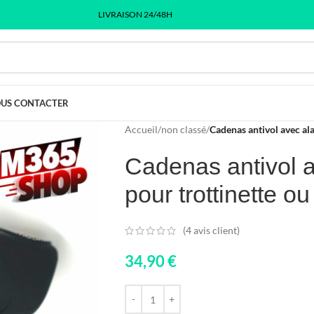
LIVRAISON 24/48H
US CONTACTER
Accueil
/
non classé
/
Cadenas antivol avec al
Cadenas antivol 
pour trottinette ou
(
4
avis client)
34,90
€