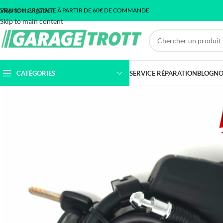
Skip to navigation
IVRAISON GRATUITE À PARTIR DE 60€ DE COMMANDE
Skip to main content
CATÉGORIES
SERVICE RÉPARATION
BLOG
NO