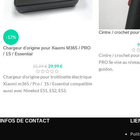
Cintre / crochet po
-17%
9
Chargeur d’origine pour Xiaomi M365 / PRO
/ 1S / Essential
Cintre / crochet po
PRO Se vise au niveau
29,99
€
35,99
€
guidon.
Chargeur d’origine pour trottinette électrique
Xiaomi m365 / Pro / 1S / Essential compatible
aussi avec Ninebot ES1, ES2, ES3,
INFOS DE CONTACT
LIE
Poli