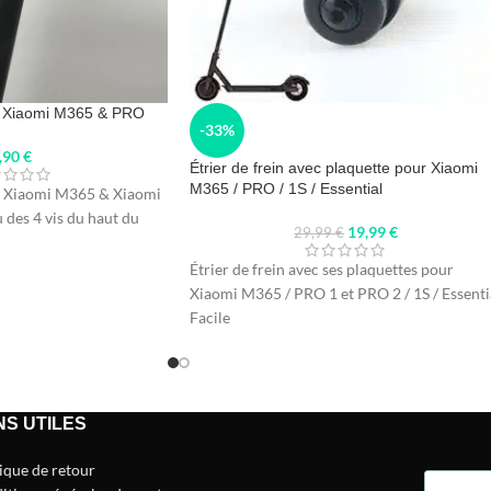
ur Xiaomi M365 & PRO
-33%
,90
€
Étrier de frein avec plaquette pour Xiaomi
M365 / PRO / 1S / Essential
ur Xiaomi M365 & Xiaomi
 des 4 vis du haut du
19,99
€
29,99
€
Étrier de frein avec ses plaquettes pour
Xiaomi M365 / PRO 1 et PRO 2 / 1S / Essenti
Facile
NS UTILES
tique de retour