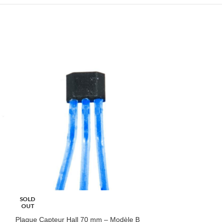
Plaque de capteu
SOLD
402/838
OUT
Plaque Capteur Hall 70 mm – Modèle B