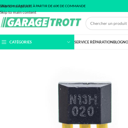
Skip to navigation
IVRAISON GRATUITE À PARTIR DE 60€ DE COMMANDE
Skip to main content
CATÉGORIES
SERVICE RÉPARATION
BLOG
NO