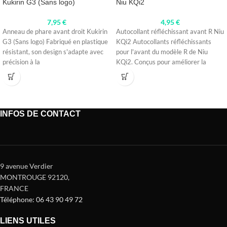
Kukirin G3 (Sans logo)
Niu KQi2
7,95
€
4,95
€
Anneau de phare avant droit Kukirin
Autocollant réfléchissant avant R Niu
G3 (Sans logo) Fabriqué en plastique
KQi2 Autocollants réfléchissants
résistant, son design s'adapte avec
pour l'avant du modèle R de Niu
précision à la
KQi2. Conçus pour améliorer la
INFOS DE CONTACT
9 avenue Verdier
MONTROUGE 92120
,
FRANCE
Téléphone: 06 43 90 49 72
LIENS UTILES