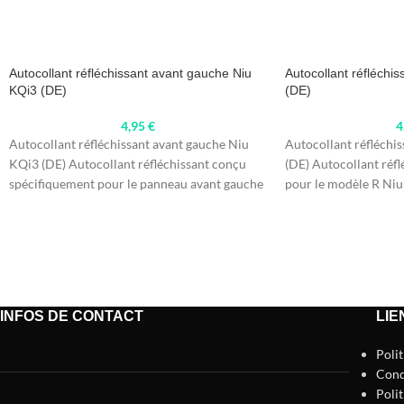
Autocollant réfléchissant avant gauche Niu
Autocollant réfléchi
KQi3 (DE)
(DE)
4,95
€
4
Autocollant réfléchissant avant gauche Niu
Autocollant réfléchi
KQi3 (DE) Autocollant réfléchissant conçu
(DE) Autocollant réfl
spécifiquement pour le panneau avant gauche
pour le modèle R Niu
du modèle Niu KQi3.
visibilité
INFOS DE CONTACT
LIE
Poli
Cond
Polit