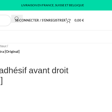
LIVRAISON EN FRANCE, SUISSE ET BELGIQUE
SE CONNECTER / S'ENREGISTRER
0,00
€
cteur
/
ra [Original]
adhésif avant droit
]