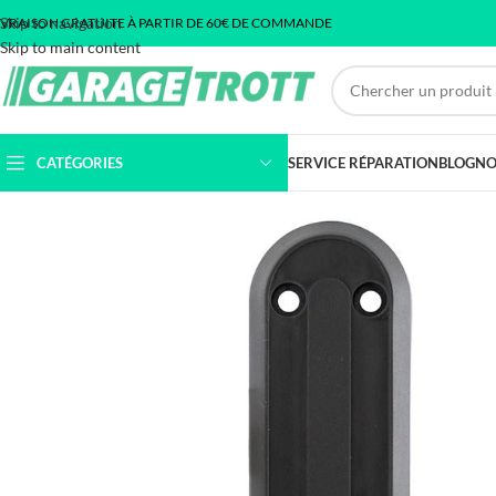
Skip to navigation
IVRAISON GRATUITE À PARTIR DE 60€ DE COMMANDE
Skip to main content
CATÉGORIES
SERVICE RÉPARATION
BLOG
NO