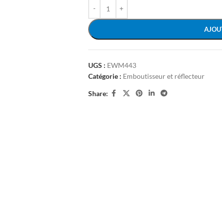
AJOU
UGS :
EWM443
Catégorie :
Emboutisseur et réflecteur
Share: