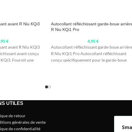
ssant avant R Niu KQi3
Autocollant réfléchissant garde-boue arrièr
R Niu KQi1 Pro
,95
€
4,95
€
ssant avant R Niu KQi3
Autocollant réfléchissant garde-boue arrièr
échissant avant conçu
R Niu KQi1 Pro Autocollant réfléchissant
 KQi3. Fournit une
conçu spécifiquement pour le garde-boue
arrière du modèle R Niu
NS UTILES
tique de retour
itions générales de vente
Sma
ique de confidentialité