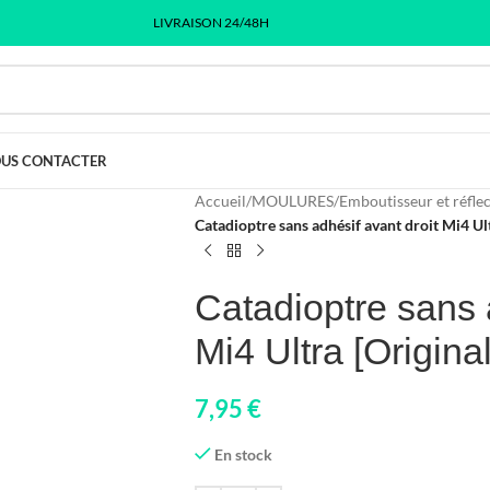
LIVRAISON 24/48H
US CONTACTER
Accueil
/
MOULURES
/
Emboutisseur et réfle
Catadioptre sans adhésif avant droit Mi4 Ult
Catadioptre sans 
Mi4 Ultra [Original
7,95
€
En stock