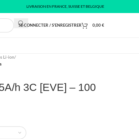
LIVRAISON EN FRANCE, SUISSE ET BELGIQUE
SE CONNECTER / S'ENREGISTRER
0,00
€
s Li-ion
/
s
55A/h 3C [EVE] – 100