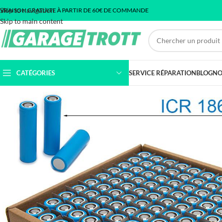
Skip to navigation
IVRAISON GRATUITE À PARTIR DE 60€ DE COMMANDE
Skip to main content
CATÉGORIES
SERVICE RÉPARATION
BLOG
NO