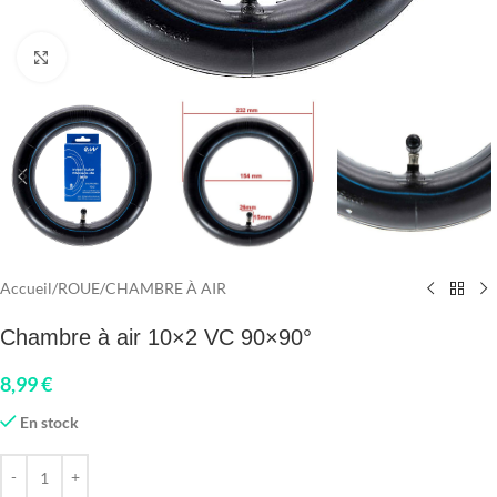
Click to enlarge
Accueil
/
ROUE
/
CHAMBRE À AIR
Chambre à air 10×2 VC 90×90°
8,99
€
En stock