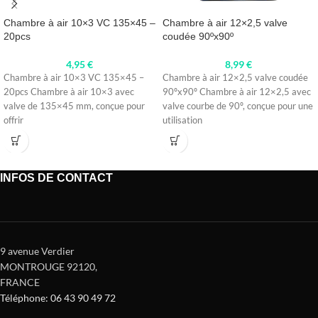
Chambre à air 10×3 VC 135×45 –
Chambre à air 12×2,5 valve
20pcs
coudée 90ºx90º
4,95
€
8,99
€
Chambre à air 10×3 VC 135×45 –
Chambre à air 12×2,5 valve coudée
20pcs Chambre à air 10×3 avec
90ºx90º Chambre à air 12×2,5 avec
valve de 135×45 mm, conçue pour
valve courbe de 90º, conçue pour une
offrir
utilisation
INFOS DE CONTACT
9 avenue Verdier
MONTROUGE 92120
,
FRANCE
Téléphone: 06 43 90 49 72