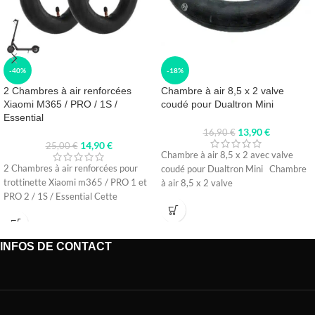
-40%
-18%
2 Chambres à air renforcées
Chambre à air 8,5 x 2 valve
Xiaomi M365 / PRO / 1S /
coudé pour Dualtron Mini
Essential
13,90
€
16,90
€
14,90
€
25,00
€
Chambre à air 8,5 x 2 avec valve
2 Chambres à air renforcées pour
coudé pour Dualtron Mini Chambre
trottinette Xiaomi m365 / PRO 1 et
à air 8,5 x 2 valve
PRO 2 / 1S / Essential Cette
INFOS DE CONTACT