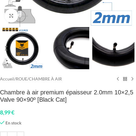
Click to enlarge
Accueil
/
ROUE
/
CHAMBRE À AIR
Chambre à air premium épaisseur 2.0mm 10×2,5
Valve 90×90º [Black Cat]
8,99
€
En stock