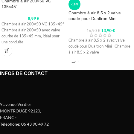
Chambre à air 200×50 VC
-18%
135×45°
Chambre à air 8,5 x 2 valve
8,99
€
coudé pour Dualtron Mini
Chambre à air 200×50 VC 135×45°
Chambre à air 200×50 avec valve
13,90
€
16,90
€
courbe de 135×45 mm, idéal pour
Chambre à air 8,5 x 2 avec valve
une conduite
coudé pour Dualtron Mini Chambre
à air 8,5 x 2 valve
INFOS DE CONTACT
9 avenue Verdier
MONTROUGE 92120
,
FRANCE
Téléphone: 06 43 90 49 72