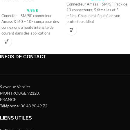
Connecteur Amass – 5M/5F Pack de
9,95
€
10 connecteurs, 5 femelles et 5
Conector – 5M/5F connecteur
mâles. Chacun est équipé de son
Amass XT60 – 10F conçu pour des
protecteur. Idéal
connexions à haute intensité de
courant dans des applications
INFOS DE CONTACT
9 avenue Verdier
MONTROUGE 92120
,
FRANCE
Téléphone: 06 43 90 49 72
LIENS UTILES