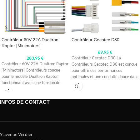
Contrôleur 60V 22A Dualtron
Contrôleur Cecotec D30
Raptor [Minimotors]
69,95
€
283,95
€
Contrôleur Cecotec D30 La
Contrôleur 60V 22A Dualtron Raptor
Contrôleurs Cecotec D30 est conçue
[Minimotors] Contrôleurs conçue
pour offrir des performances
pour le modèle Dualtron Raptor,
optimales et une conduite douce dans
fonctionnant avec une tension de
votre
60V et
INFOS DE CONTACT
9 avenue Verdier