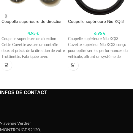
Coupelle superieure de direction
Coupelle supérieure Niu KQi3
4,95
€
6,95
€
Coupelle superieure de direction
Coupelle supérieure Niu KQi3
Cette Cuvette assure un contrôle
Cuvette supérieur Niu KQi3 conçu
doux et précis de la direction de votre
pour optimiser les performances du
Trottinette. Fabriquée avec
véhicule, offrant un système de
fixation
INFOS DE CONTACT
9 avenue Verdier
MONTROUGE 92120
,