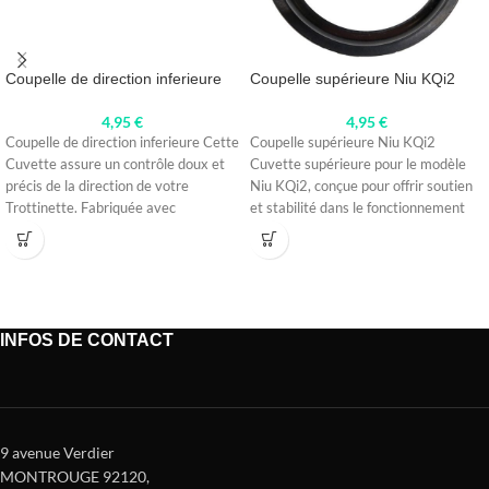
Coupelle de direction inferieure
Coupelle supérieure Niu KQi2
4,95
€
4,95
€
Coupelle de direction inferieure Cette
Coupelle supérieure Niu KQi2
Cuvette assure un contrôle doux et
Cuvette supérieure pour le modèle
précis de la direction de votre
Niu KQi2, conçue pour offrir soutien
Trottinette. Fabriquée avec
et stabilité dans le fonctionnement
INFOS DE CONTACT
9 avenue Verdier
MONTROUGE 92120
,