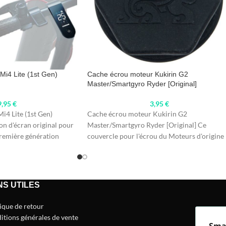
Mi4 Lite (1st Gen)
Cache écrou moteur Kukirin G2
Master/Smartgyro Ryder [Original]
9,95
€
3,95
€
i4 Lite (1st Gen)
Cache écrou moteur Kukirin G2
ion d'écran original pour
Master/Smartgyro Ryder [Original] Ce
première génération
couvercle pour l'écrou du Moteurs d'origine
est spécialement conçu pour les
NS UTILES
tique de retour
itions générales de vente
Sma