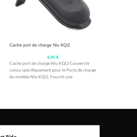
Cache port de charge Niu KQi2
Couvercle d’écra
6,95
€
Cache port de charge Niu KQi2 Couvercle
Couvercle d'écra
conçu spécifiquement pour le Ports de charge
spécifiquement po
du modèle Niu KQi2. Fournit une
fournissant prote
l'écran de l'apparei
rt Ride