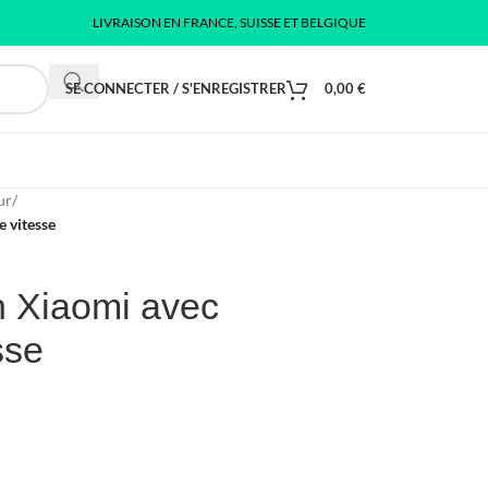
LIVRAISON EN FRANCE, SUISSE ET BELGIQUE
SE CONNECTER / S'ENREGISTRER
0,00
€
ur
/
e vitesse
n Xiaomi avec
sse