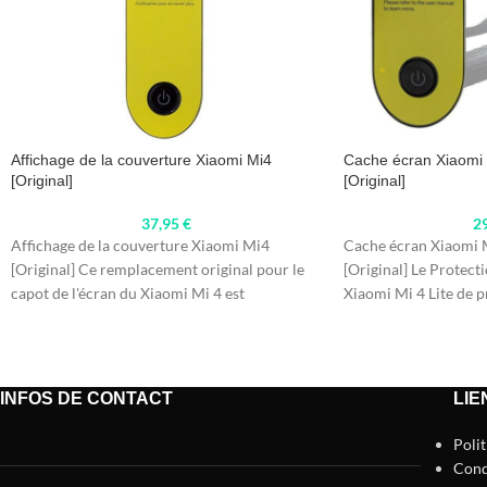
Affichage de la couverture Xiaomi Mi4
Cache écran Xiaomi 
[Original]
[Original]
37,95
€
2
Affichage de la couverture Xiaomi Mi4
Cache écran Xiaomi M
[Original] Ce remplacement original pour le
[Original] Le Protect
capot de l'écran du Xiaomi Mi 4 est
Xiaomi Mi 4 Lite de 
INFOS DE CONTACT
LIE
Poli
Cond