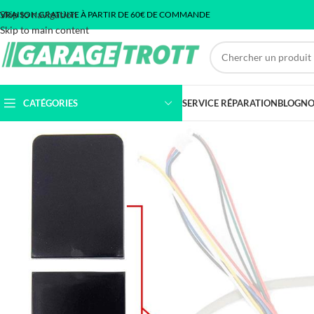
Skip to navigation
IVRAISON GRATUITE À PARTIR DE 60€ DE COMMANDE
Skip to main content
CATÉGORIES
SERVICE RÉPARATION
BLOG
NO