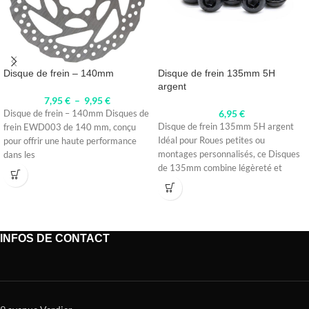
Disque de frein – 140mm
Disque de frein 135mm 5H
argent
7,95
€
–
9,95
€
6,95
€
Disque de frein – 140mm Disques de
Disque de frein 135mm 5H argent
frein EWD003 de 140 mm, conçu
Idéal pour Roues petites ou
pour offrir une haute performance
montages personnalisés, ce Disques
dans les
de 135mm combine légèreté et
INFOS DE CONTACT