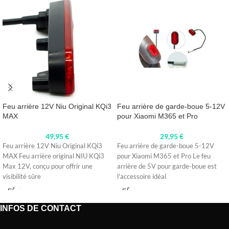
Feu arrière 12V Niu Original KQi3
Feu arrière de garde-boue 5-12V
MAX
pour Xiaomi M365 et Pro
49,95
€
29,95
€
Feu arrière 12V Niu Original KQi3
Feu arrière de garde-boue 5-12V
MAX Feu arrière original NIU KQi3
pour Xiaomi M365 et Pro Le feu
Max 12V, conçu pour offrir une
arrière de 5V pour garde-boue est
visibilité sûre
l'accessoire idéal
INFOS DE CONTACT