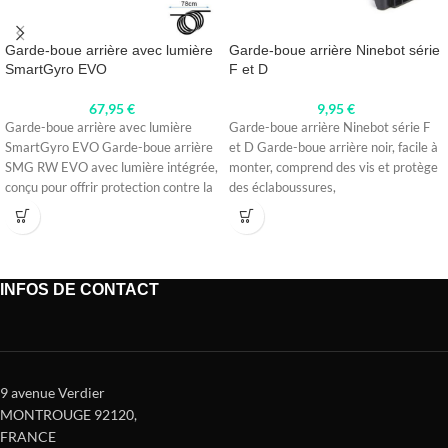
Garde-boue arrière avec lumière
Garde-boue arrière Ninebot série
SmartGyro EVO
F et D
67,95
€
9,95
€
Garde-boue arrière avec lumière
Garde-boue arrière Ninebot série F
SmartGyro EVO Garde-boue arrière
et D Garde-boue arrière noir, facile à
SMG RW EVO avec lumière intégrée,
monter, comprend des vis et protège
conçu pour offrir protection contre la
des éclaboussures,
INFOS DE CONTACT
9 avenue Verdier
MONTROUGE 92120
,
FRANCE