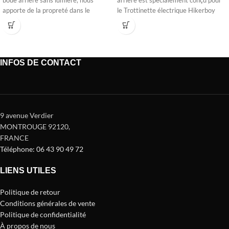
boue arrière sans lumière, nous
arrière est spécialement conçu pour
apporte de la propreté dans le
le Trottinette électrique Hikerboy
Foxtrot Plus. Fabriqué en
INFOS DE CONTACT
9 avenue Verdier
MONTROUGE 92120
,
FRANCE
Téléphone: 06 43 90 49 72
LIENS UTILES
Politique de retour
Conditions générales de vente
Politique de confidentialité
À propos de nous