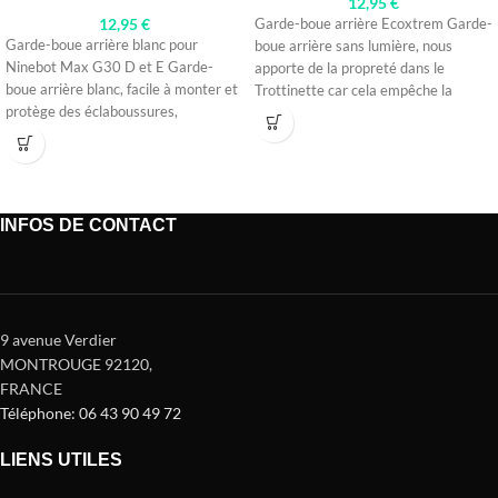
12,95
€
12,95
€
Garde-boue arrière Ecoxtrem Garde-
Garde-boue arrière blanc pour
boue arrière sans lumière, nous
Ninebot Max G30 D et E Garde-
apporte de la propreté dans le
boue arrière blanc, facile à monter et
Trottinette car cela empêche la
protège des éclaboussures,
saleté,
INFOS DE CONTACT
9 avenue Verdier
MONTROUGE 92120
,
FRANCE
Téléphone: 06 43 90 49 72
LIENS UTILES