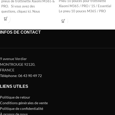
Pneu 10 pouces pour trottinette
pneus de trottinette Xiaomi M365 &
Xiaomi M365 / PRO / 1S / Essential
PRO. Si vous avez des
Le pneu 10 pouces M365 / PRO
questions, cliquez ici. Nous
INFOS DE CONTACT
9 avenue Verdier
MONTROUGE 92120
,
FRANCE
Téléphone: 06 43 90 49 72
LIENS UTILES
Politique de retour
Conditions générales de vente
Politique de confidentialité
À propos de nous