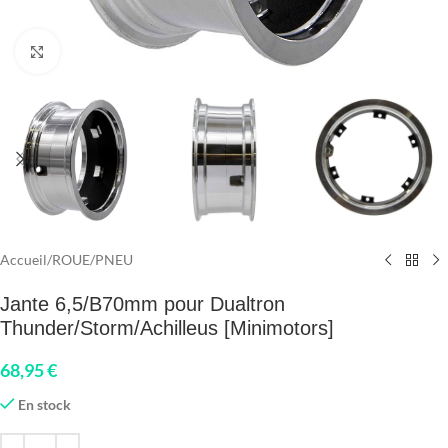
Click to enlarge
Accueil
/
ROUE
/
PNEU
Jante 6,5/B70mm pour Dualtron
Thunder/Storm/Achilleus [Minimotors]
68,95
€
En stock