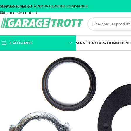
Skip to navigation
IVRAISON GRATUITE À PARTIR DE 60€ DE COMMANDE
Skip to main content
CATÉGORIES
SERVICE RÉPARATION
BLOG
NO