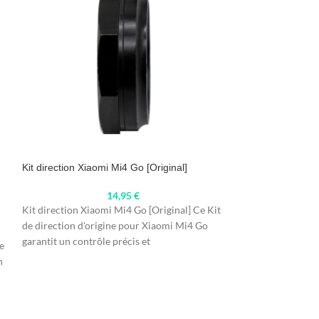
Kit direction Xiaomi Mi4 Go [Original]
SOLD
OUT
14,95
€
Roulement à bill
Kit direction Xiaomi Mi4 Go [Original] Ce Kit
de direction d'origine pour Xiaomi Mi4 Go
garantit un contrôle précis et
e
Roulement à bille
n
ensemble de 2 rou
garantit un foncti