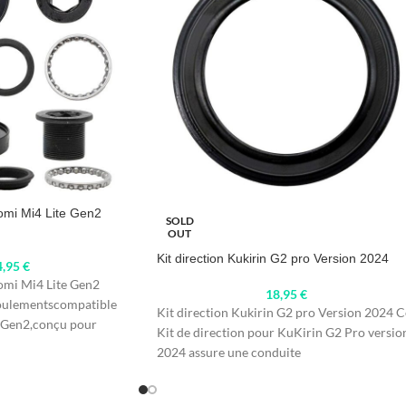
omi Mi4 Lite Gen2
SOLD
OUT
Kit direction Kukirin G2 pro Version 2024
4,95
€
omi Mi4 Lite Gen2
18,95
€
oulementscompatible
Kit direction Kukirin G2 pro Version 2024 C
e Gen2,conçu pour
Kit de direction pour KuKirin G2 Pro versio
mance
2024 assure une conduite