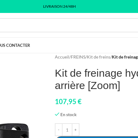
LIVRAISON 24/48H
US CONTACTER
Accueil
/
FREINS
/
Kit de freins
/
Kit de freina
Kit de freinage h
arrière [Zoom]
107,95
€
En stock