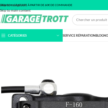
Skip to navigation
IVRAISON GRATUITE À PARTIR DE 60€ DE COMMANDE
Skip to main content
CATÉGORIES
SERVICE RÉPARATION
BLOG
NO