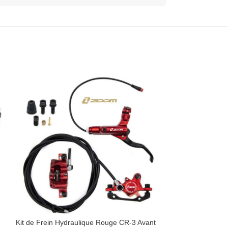
Kit de Frein Hydraulique Rouge CR-3 Avant
Kit de frein hydr