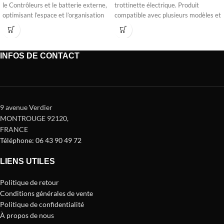
le Contrôleurs et le batterie externe,
trottinette électrique. Produit
optimisant l’espace et l’organisation
compatible avec plusieurs modèles et
conçu
INFOS DE CONTACT
9 avenue Verdier
MONTROUGE 92120
,
FRANCE
Téléphone: 06 43 90 49 72
LIENS UTILES
Politique de retour
Conditions générales de vente
Politique de confidentialité
À propos de nous