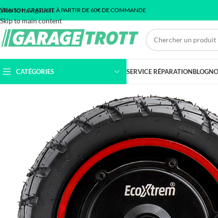
Skip to navigation
IVRAISON GRATUITE À PARTIR DE 60€ DE COMMANDE
Skip to main content
CATÉGORIES
SERVICE RÉPARATION
BLOG
NO