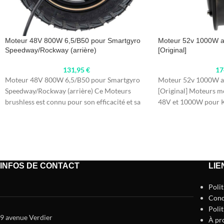
Moteur 48V 800W 6,5/B50 pour Smartgyro
Moteur 52v 1000W av
Speedway/Rockway (arrière)
[Original]
131,95
€
17
Moteur 48V 800W 6,5/B50 pour Smartgyro
Moteur 52v 1000W av
Speedway/Rockway (arrière) Ce Moteurs
[Original] Moteurs mo
brushless est connu pour son efficacité et sa
48V et 1000W pour K
durabilité, ce
INFOS DE CONTACT
LIE
Poli
Cond
Polit
9 avenue Verdier
À pr