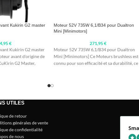
ant Kukirin G2 master
Moteur 52V 735W 6,1/B34 pour Dualtron
Mini [Minimotors]
4,95
€
271,95
€
ant Kukirin G2 master
Moteur 52V 735W 6,1/B34 pour Dualtron
teur avant d'origine de
Mini [Minimotors] Ce Moteurs brushless est
uKirin G2 Master,
connu pour son efficacité et sa durabilité, ce
NS UTILES
tique de retour
itions générales de vente
Sma
ique de confidentialité
opos de nous