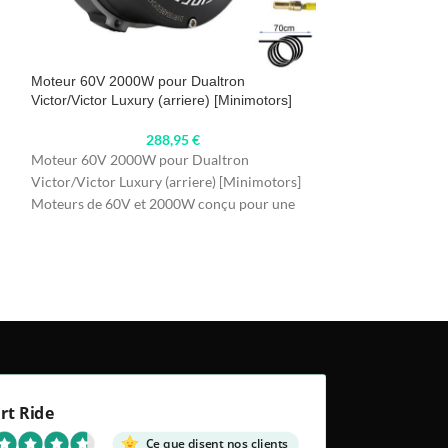
Moteur 60V 2000W pour Dualtron
SOLD
Victor/Victor Luxury (arriere) [Minimotors]
OUT
Moteur Kukirin G
288,95
€
Moteur 60V 2000W pour Dualtron
Victor/Victor Luxury (arriere) [Minimotors]
Moteur Kukirin G3
Moteurs de 60V et 2000W conçu pour une
moteur avant de 
utilisation sur les
avec KuKirin G3 (
rt Ride
Ce que disent nos clients